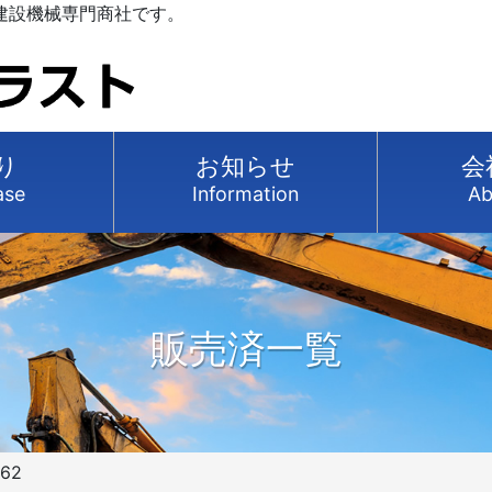
建設機械専門商社です。
り
お知らせ
会
ase
Information
Ab
販売済一覧
62